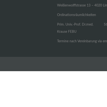
Weißenwolffstrasse 13 – 4020 Li
Ordinationsräumlichkeiten
Prim. Univ.-Prof. Dr.med. St
Krause FEBU
Termine nach Vereinbarung via em