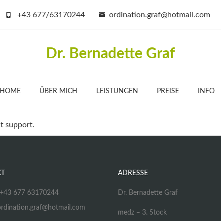
+43 677/63170244
ordination.graf@hotmail.com
Dr. Bernadette Graf
HOME
ÜBER MICH
LEISTUNGEN
PREISE
INFO
ct support.
KT
ADRESSE
: +43 677 63170244
Dr. Bernadette Graf
ordination.graf@hotmail.com
medz – 3. Stock